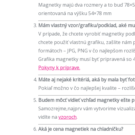
Magnetky majú dva rozmery a to buď 78×
orientovaná na výšku 54×78 mm
Mám vlastný vzor/grafiku/podklad, aké mu
V prípade, že chcete vyrobiť magnetky podľ
chcete použiť vlastnú grafiku, zašlite nám
formátoch – JPG, PNG v čo najlepšom rozlíš
Grafika magnetky musí byť pripravená so
Pokyny k príprave.
Máte aj nejaké kritériá, aká by mala byť fo
Pokiaľ možno v čo najlepšej kvalite – rozlíš
Budem môcť vidieť vzhľad magnetky ešte pr
Samozrejme,najprv vám vytvorime vizualiz
vidíte na
vzoroch
.
Aká je cena magnetiek na chladničku?