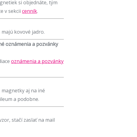
gnetiek si objednáte, tým
e v sekcii
cenník
.
 majú kovové jadro.
né oznámenia a pozvánky
diace
oznámenia a pozvánky
 magnetky aj na iné
ubileum a podobne.
zor, stačí zaslať na mail