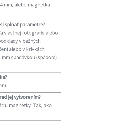
54 mm, alebo magnetka
sí spĺňať parametre?
a vlastnej fotografie alebo
 podklady v bežných
ení alebo v krivkách.
 4 mm spadávkou (spádom).
tka?
ení.
ed jej vytvorením?
áciu magnetky. Tak, ako