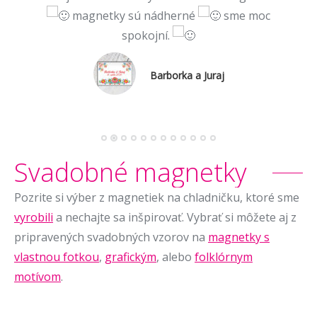
krásne. Veľmi pekne vám ďakujem.
Henrieta a František
Svadobné magnetky
Pozrite si výber z magnetiek na chladničku, ktoré sme
vyrobili
a nechajte sa inšpirovať. Vybrať si môžete aj z
pripravených svadobných vzorov na
magnetky s
vlastnou fotkou
,
grafickým
, alebo
folklórnym
motívom
.