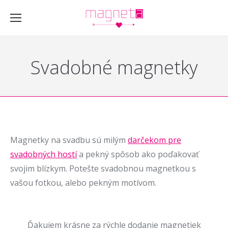
Svadobné magnetky
Magnetky na svadbu sú milým
darčekom pre
svadobných hostí
a pekný spôsob ako poďakovať
svojim blízkym. Potešte svadobnou magnetkou s
vašou fotkou, alebo pekným motívom.
Dobrý deň, dnes som si bola pre magnetky, sú